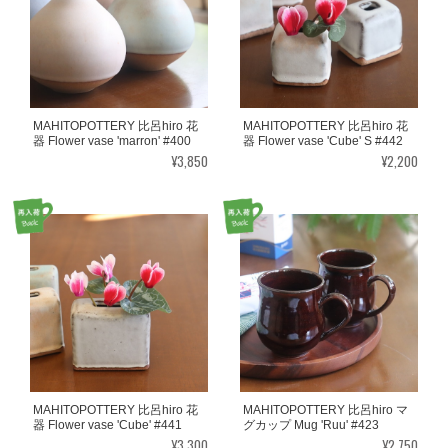
MAHITOPOTTERY 比呂hiro 花
MAHITOPOTTERY 比呂hiro 花
器 Flower vase 'marron' #400
器 Flower vase 'Cube' S #442
¥3,850
¥2,200
MAHITOPOTTERY 比呂hiro 花
MAHITOPOTTERY 比呂hiro マ
器 Flower vase 'Cube' #441
グカップ Mug 'Ruu' #423
¥3,300
¥2,750