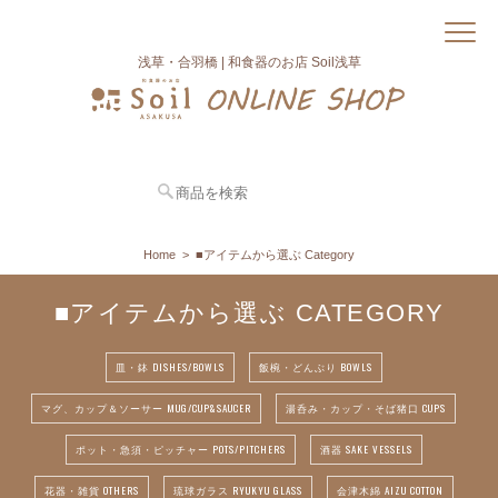
浅草・合羽橋 | 和食器のお店 Soil浅草
Home
■アイテムから選ぶ Category
■アイテムから選ぶ CATEGORY
皿・鉢 DISHES/BOWLS
飯椀・どんぶり BOWLS
マグ、カップ＆ソーサー MUG/CUP&SAUCER
湯呑み・カップ・そば猪口 CUPS
ポット・急須・ピッチャー POTS/PITCHERS
酒器 SAKE VESSELS
花器・雑貨 OTHERS
琉球ガラス RYUKYU GLASS
会津木綿 AIZU COTTON