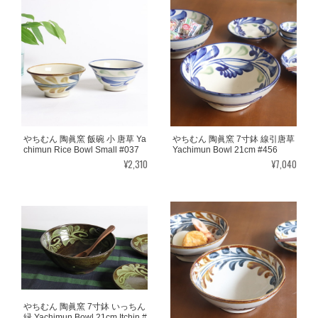
やちむん 陶眞窯 飯碗 小 唐草 Ya
やちむん 陶眞窯 7寸鉢 線引唐草
chimun Rice Bowl Small #037
Yachimun Bowl 21cm #456
¥2,310
¥7,040
やちむん 陶眞窯 7寸鉢 いっちん
緑 Yachimun Bowl 21cm Itchin #