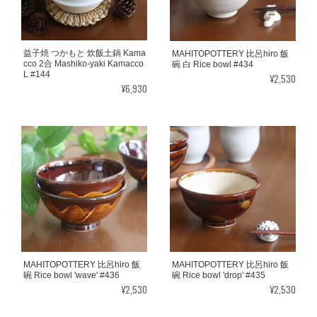
益子焼 つかもと 炊飯土鍋 Kama
MAHITOPOTTERY 比呂hiro 飯
cco 2合 Mashiko-yaki Kamacco
碗 白 Rice bowl #434
L #144
¥2,530
¥6,930
MAHITOPOTTERY 比呂hiro 飯
MAHITOPOTTERY 比呂hiro 飯
碗 Rice bowl 'wave' #436
碗 Rice bowl 'drop' #435
¥2,530
¥2,530