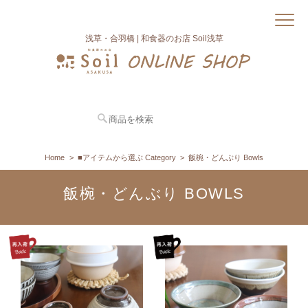
浅草・合羽橋 | 和食器のお店 Soil浅草
Home
■アイテムから選ぶ Category
飯椀・どんぶり Bowls
飯椀・どんぶり BOWLS