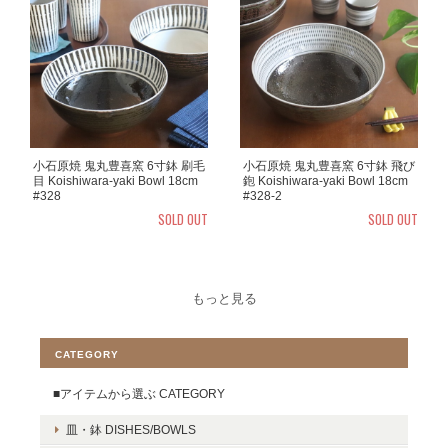
小石原焼 鬼丸豊喜窯 6寸鉢 刷毛
小石原焼 鬼丸豊喜窯 6寸鉢 飛び
目 Koishiwara-yaki Bowl 18cm
鉋 Koishiwara-yaki Bowl 18cm
#328
#328-2
SOLD OUT
SOLD OUT
もっと見る
CATEGORY
■アイテムから選ぶ CATEGORY
皿・鉢 DISHES/BOWLS