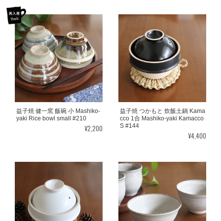
益子焼 健一窯 飯碗 小 Mashiko-
益子焼 つかもと 炊飯土鍋 Kama
yaki Rice bowl small #210
cco 1合 Mashiko-yaki Kamacco
S #144
¥2,200
¥4,400