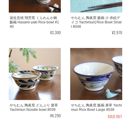
波佐見焼 翔芳窯 くらわんか碗
やちむん 陶眞窯 飯碗 小 赤絵デ
飯碗 Hasami-yaki Rice bowl #1
イゴ Yachimun] Rice Bowl Smal
40
l #048
¥3,300
¥2,970
やちむん 陶眞窯 どんぶり 唐草
やちむん 陶眞窯 飯碗 唐草 Yachi
Yachimun Noodle bowl #039
mun Rice Bowl Large #038
¥4,290
SOLD OUT