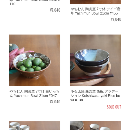
110
¥7,040
やちむん 陶眞窯 7寸鉢 デイゴ唐
草 Yachimun Bowl 21cm #455
¥7,040
やちむん 陶眞窯 7寸鉢 白いっち
小石原焼 森喜窯 飯碗 グラデー
ん Yachimun Bowl 21cm #047
ション Koishiwara-yaki Rice bo
wl #138
¥7,040
SOLD OUT