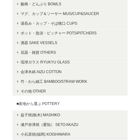
飯椀・どんぶり BOWLS
マグ、カップ＆ソーサー MUG/CUP&SAUCER
湯呑み・カップ・そば猪口 CUPS
ポット・急須・ピッチャー POTS/PITCHERS
酒器 SAKE VESSELS
花器・雑貨 OTHERS
琉球ガラス RYUKYU GLASS
会津木綿 AIZU COTTON
竹・わら細工 BAMBOO/STRAW WORK
その他 OTHER
■産地から選ぶ POTTERY
益子焼(栃木) MASHIKO
瀬戸赤津焼（愛知） SETO AKAZU
小石原焼(福岡) KOISHIWARA