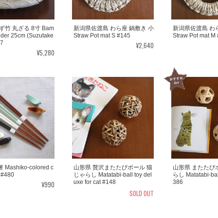
ず竹 丸ざる 8寸 Bam
新潟県佐渡島 わら座 鍋敷き 小
新潟県佐渡島 わら
nder 25cm (Suzutake
Straw Pot mat S #145
Straw Pot mat M
07
¥2,640
¥5,280
ashiko-colored c
山形県 贅沢またたびボール 猫
山形県 またたび
 #480
じゃらし Matatabi-ball toy del
らし Matatabi-ball 
uxe for cat #148
386
¥990
SOLD OUT