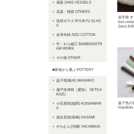
酒器 SAKE VESSELS
花器・雑貨 OTHERS
岩手県 す
琉球ガラス RYUKYU GLAS
boo cola
S
Zaru) #3
会津木綿 AIZU COTTON
竹・わら細工 BAMBOO/STR
AW WORK
その他 OTHER
■産地から選ぶ POTTERY
益子焼(栃木) MASHIKO
瀬戸赤津焼（愛知） SETO A
KAZU
益子色の箸 M
小石原焼(福岡) KOISHIWAR
hopsticks
A
波佐見焼(長崎) HASAMI
やちむん(沖縄) YACHIMUN