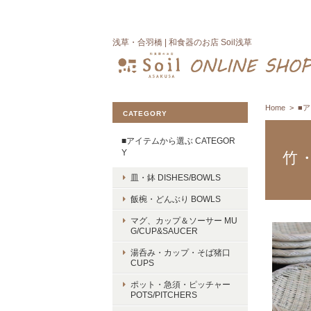
浅草・合羽橋 | 和食器のお店 Soil浅草
Home
■ア
CATEGORY
■アイテムから選ぶ CATEGOR
Y
竹・
皿・鉢 DISHES/BOWLS
飯椀・どんぶり BOWLS
マグ、カップ＆ソーサー MU
G/CUP&SAUCER
湯呑み・カップ・そば猪口
CUPS
ポット・急須・ピッチャー
POTS/PITCHERS