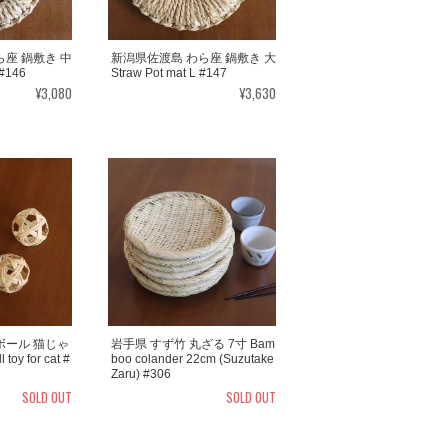
座 鍋敷き 中
新潟県佐渡島 わら座 鍋敷き 大
 #146
Straw Pot mat L #147
¥3,080
¥3,630
ボール 猫じゃ
岩手県 すず竹 丸ざる 7寸 Bam
toy for cat #
boo colander 22cm (Suzutake
Zaru) #306
SOLD OUT
SOLD OUT