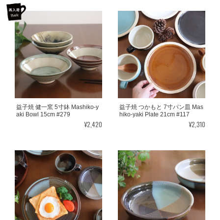
益子焼 健一窯 5寸鉢 Mashiko-y
益子焼 つかもと 7寸パン皿 Mas
aki Bowl 15cm #279
hiko-yaki Plate 21cm #117
¥2,420
¥2,310