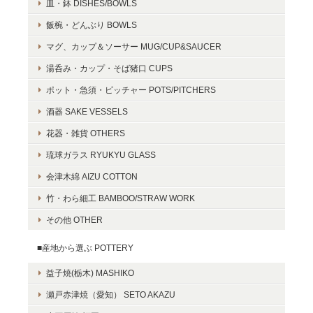
皿・鉢 DISHES/BOWLS
飯椀・どんぶり BOWLS
マグ、カップ＆ソーサー MUG/CUP&SAUCER
湯呑み・カップ・そば猪口 CUPS
ポット・急須・ピッチャー POTS/PITCHERS
酒器 SAKE VESSELS
花器・雑貨 OTHERS
琉球ガラス RYUKYU GLASS
会津木綿 AIZU COTTON
竹・わら細工 BAMBOO/STRAW WORK
その他 OTHER
■産地から選ぶ POTTERY
益子焼(栃木) MASHIKO
瀬戸赤津焼（愛知） SETO AKAZU