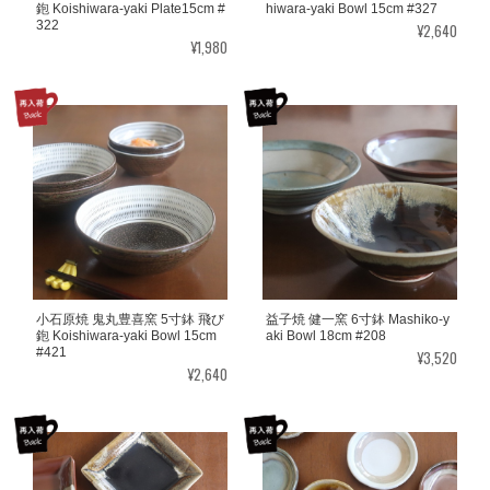
鉋 Koishiwara-yaki Plate15cm #
hiwara-yaki Bowl 15cm #327
322
¥2,640
¥1,980
小石原焼 鬼丸豊喜窯 5寸鉢 飛び
益子焼 健一窯 6寸鉢 Mashiko-y
鉋 Koishiwara-yaki Bowl 15cm
aki Bowl 18cm #208
#421
¥3,520
¥2,640