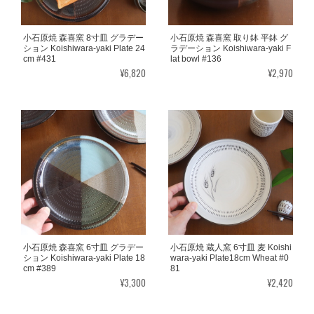
小石原焼 森喜窯 8寸皿 グラデー
小石原焼 森喜窯 取り鉢 平鉢 グ
ション Koishiwara-yaki Plate 24
ラデーション Koishiwara-yaki F
cm #431
lat bowl #136
¥6,820
¥2,970
小石原焼 森喜窯 6寸皿 グラデー
小石原焼 蔵人窯 6寸皿 麦 Koishi
ション Koishiwara-yaki Plate 18
wara-yaki Plate18cm Wheat #0
cm #389
81
¥3,300
¥2,420