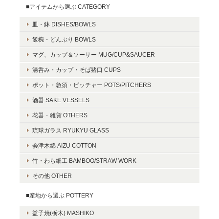
■アイテムから選ぶ CATEGORY
皿・鉢 DISHES/BOWLS
飯椀・どんぶり BOWLS
マグ、カップ＆ソーサー MUG/CUP&SAUCER
湯呑み・カップ・そば猪口 CUPS
ポット・急須・ピッチャー POTS/PITCHERS
酒器 SAKE VESSELS
花器・雑貨 OTHERS
琉球ガラス RYUKYU GLASS
会津木綿 AIZU COTTON
竹・わら細工 BAMBOO/STRAW WORK
その他 OTHER
■産地から選ぶ POTTERY
益子焼(栃木) MASHIKO