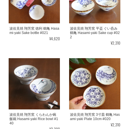
波佐見焼 翔芳窯 徳利 鶴亀 Hasa
波佐見焼 翔芳窯 平盃 ぐい呑み
mi-yaki Sake bottle #021
鶴亀 Hasami-yaki Sake cup #02
2
¥4,620
¥2,310
波佐見焼 翔芳窯 くらわんか碗
波佐見焼 翔芳窯 3寸皿 鶴亀 Has
飯碗 Hasami-yaki Rice bowl #1
ami-yaki Plate 10cm #020
40
¥2,310