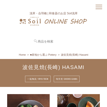
浅草・合羽橋 | 和食器のお店 Soil浅草
Home
■産地から選ぶ Pottery
波佐見焼(長崎) Hasami
波佐見焼(長崎) HASAMI
一龍陶苑 1RYU TOEN
翔芳窯 SHOHO-GAMA