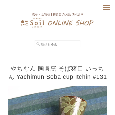
浅草・合羽橋 | 和食器のお店 Soil浅草
やちむん 陶眞窯 そば猪口 いっち
ん Yachimun Soba cup Itchin #131