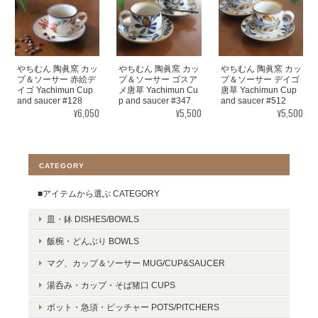
やちむん 陶眞窯 カッ
やちむん 陶眞窯 カッ
やちむん 陶眞窯 カッ
プ＆ソーサー 赤絵デ
プ＆ソーサー ゴスア
プ＆ソーサー デイゴ
イゴ Yachimun Cup
メ唐草 Yachimun Cu
唐草 Yachimun Cup
and saucer #128
p and saucer #347
and saucer #512
¥6,050
¥5,500
¥5,500
CATEGORY
■アイテムから選ぶ CATEGORY
皿・鉢 DISHES/BOWLS
飯椀・どんぶり BOWLS
マグ、カップ＆ソーサー MUG/CUP&SAUCER
湯呑み・カップ・そば猪口 CUPS
ポット・急須・ピッチャー POTS/PITCHERS