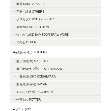
酒器 SAKE VESSELS
花器・雑貨 OTHERS
琉球ガラス RYUKYU GLASS
会津木綿 AIZU COTTON
竹・わら細工 BAMBOO/STRAW WORK
その他 OTHER
■産地から選ぶ POTTERY
益子焼(栃木) MASHIKO
瀬戸赤津焼（愛知） SETO AKAZU
小石原焼(福岡) KOISHIWARA
波佐見焼(長崎) HASAMI
やちむん(沖縄) YACHIMUN
作家もの POTTER
■ギフト GIFT