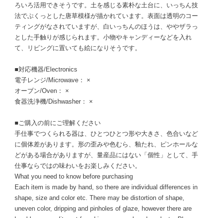
ろいろ活用できそうです。土を感じる素朴な土台に、いっちん技
法でぷくっとした唐草模様が描かれています。表面は透明のコー
ティングがなされていますが、白いっちんのほうは、ややザラっ
とした手触りが感じられます。小物やキャンディーなどを入れ
て、リビングに置いても絵になりそうです。
■対応機器/Electronics
電子レンジ/Microwave： ×
オーブン/Oven： ×
食器洗浄機/Dishwasher： ×
■ご購入の前にご理解ください
手仕事でつくられる器は、ひとつひとつ形や大きさ、色合いなど
に個体差があります。形の歪みや色むら、釉たれ、ピンホールな
どがある場合がありますが、量産品にはない「個性」として、手
仕事ならではの味わいをお楽しみください。
What you need to know before purchasing
Each item is made by hand, so there are individual differences in
shape, size and color etc. There may be distortion of shape,
uneven color, dripping and pinholes of glaze, however there are